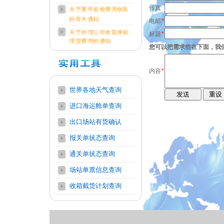
关于重申箱检费用收取
传真
的有关通知
电邮
*
关于外理公司收取拼箱
标题
*
理货费用的通知
您可以把需求些在下面，我
内容
*
世界各地天气查询
进口海运舱单查询
出口场站有货确认
报关单状态查询
通关单状态查询
场站单票信息查询
收箱截货计划查询